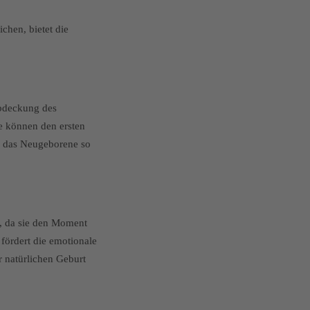
chen, bietet die
 Abdeckung des
e können den ersten
d das Neugeborene so
s, da sie den Moment
 fördert die emotionale
 natürlichen Geburt