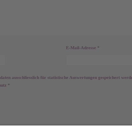
E-Mail-Adresse
*
tdaten ausschliesslich für statistische Auswertungen gespeichert 
hutz
*