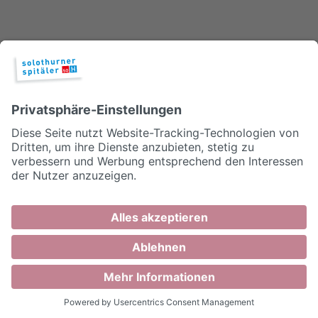
Die meisten Frauen entscheiden sich
für das Stillen. Sie sind motiviert und
bestrebt nach der Geburt das
Neugeborene mit Muttermilch zu
ernähren. Wenn eine Mutter an ihrer
Stillfähigkeit zweifelt oder
Vorbehalte hat, sind wir immer froh,
wenn uns die Frauen ihre
Vorstellungen, Erwartungen und
Bedürfnisse mitteilen. Das
Bürgerspital Solothurn ist von der
UNICEF mit dem Zertifikat
«Babyfreundliches Spital»
ausgezeichnet worden. Unsere
Pflege basiert auf den Empfehlungen
und Richtlinien der UNICEF und der
Weltgesundheitsorganisation.